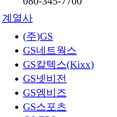
080-345-7700
계열사
(주)GS
GS네트웍스
GS칼텍스(Kixx)
GS넷비전
GS엠비즈
GS스포츠