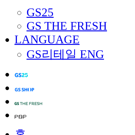
GS25
GS THE FRESH
LANGUAGE
GS리테일 ENG
홈