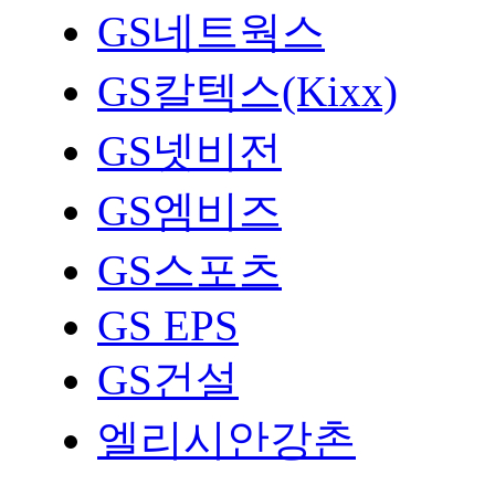
GS네트웍스
GS칼텍스(Kixx)
GS넷비전
GS엠비즈
GS스포츠
GS EPS
GS건설
엘리시안강촌