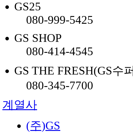
GS25
080-999-5425
GS SHOP
080-414-4545
GS THE FRESH(GS수
080-345-7700
계열사
(주)GS