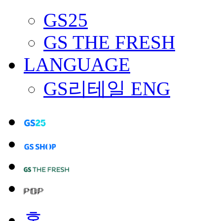
GS25
GS THE FRESH
LANGUAGE
GS리테일 ENG
홈